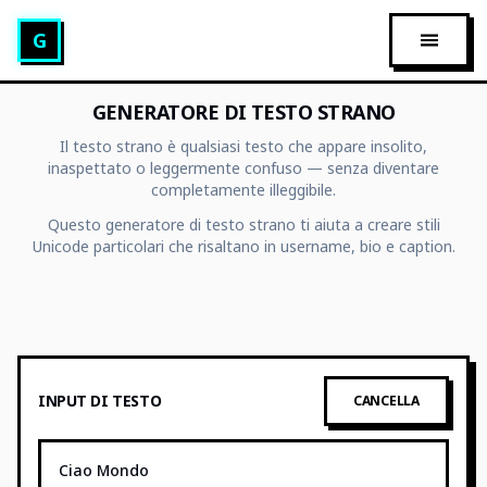
Generatore di Testo Glitch
G
APRI M
GENERATORE DI TESTO STRANO
Il testo strano è qualsiasi testo che appare insolito,
inaspettato o leggermente confuso — senza diventare
completamente illeggibile.
Questo generatore di testo strano ti aiuta a creare stili
Unicode particolari che risaltano in username, bio e caption.
INPUT DI TESTO
CANCELLA