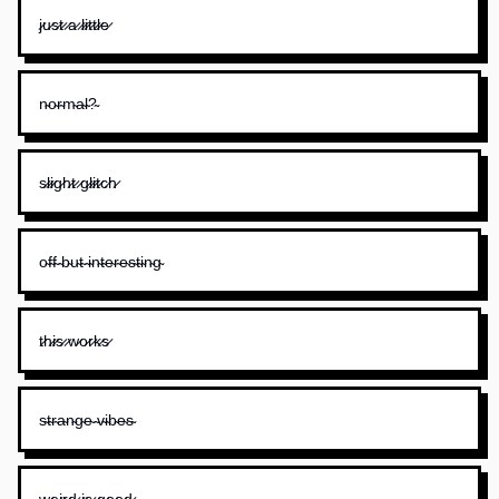
j̷u̷s̷t̷ ̷a̷ ̷l̷i̷t̷t̷l̷e̷
n̴o̴r̴m̴a̴l̴?̴
s̷l̷i̷g̷h̷t̷ ̷g̷l̷i̷t̷c̷h̷
o̴f̴f̴ ̴b̴u̴t̴ ̴i̴n̴t̴e̴r̴e̴s̴t̴i̴n̴g̴
t̷h̷i̷s̷ ̷w̷o̷r̷k̷s̷
s̴t̴r̴a̴n̴g̴e̴ ̴v̴i̴b̴e̴s̴
w̷e̷i̷r̷d̷ ̷i̷s̷ ̷g̷o̷o̷d̷