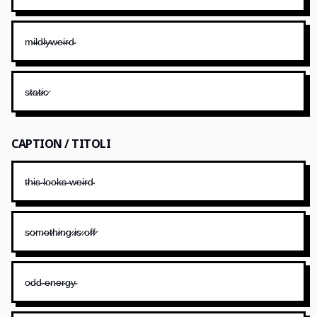
m̴i̴l̴d̴l̴y̴w̴e̴i̴r̴d̴
s̷t̷a̷t̷i̷c̷
CAPTION / TITOLI
t̴h̴i̴s̴ ̴l̴o̴o̴k̴s̴ ̴w̴e̴i̴r̴d̴
s̷o̷m̷e̷t̷h̷i̷n̷g̷ ̷i̷s̷ ̷o̷f̷f̷
o̴d̴d̴ ̴e̴n̴e̴r̴g̴y̴