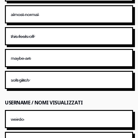
a̴l̴m̴o̴s̴t̴ ̴n̴o̴r̴m̴a̴l̴
t̷h̷i̷s̷ ̷f̷e̷e̷l̷s̷ ̷o̷f̷f̷
m̴a̴y̴b̴e̴ ̴a̴r̴t̴
s̷o̷f̷t̷ ̷g̷l̷i̷t̷c̷h̷
USERNAME / NOMI VISUALIZZATI
w̴e̴i̴r̴d̴o̴