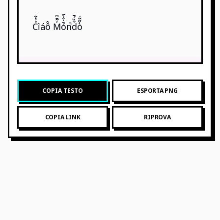
Cͤ̉͋i͛áô̂ M̒̃̄ͫó̄̍̐̀̃n̚d͒̏́̄ò̌̃̃́
COPIA TESTO
ESPORTA PNG
COPIA LINK
RIPROVA