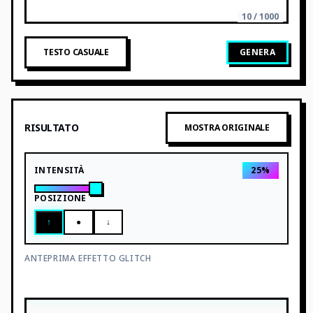
10 / 1000
TESTO CASUALE
GENERA
RISULTATO
MOSTRA ORIGINALE
INTENSITÀ
25
%
POSIZIONE
↑
●
↓
ANTEPRIMA EFFETTO GLITCH