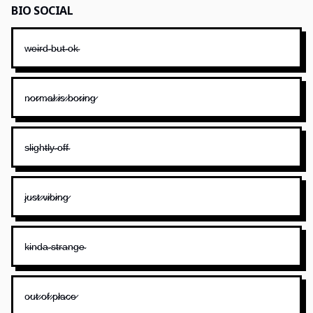
BIO SOCIAL
w̴e̴i̴r̴d̴ ̴b̴u̴t̴ ̴o̴k̴
n̷o̷r̷m̷a̷l̷ ̷i̷s̷ ̷b̷o̷r̷i̷n̷g̷
s̴l̴i̴g̴h̴t̴l̴y̴ ̴o̴f̴f̴
j̷u̷s̷t̷ ̷v̷i̷b̷i̷n̷g̷
k̴i̴n̴d̴a̴ ̴s̴t̴r̴a̴n̴g̴e̴
o̷u̷t̷ ̷o̷f̷ ̷p̷l̷a̷c̷e̷