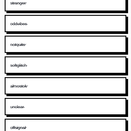
s̷t̷r̷a̷n̷g̷e̷r̷
o̴d̴d̴v̴i̴b̴e̴s̴
n̷o̷t̷q̷u̷i̷t̷e̷
s̴o̴f̴t̴g̴l̴i̴t̴c̴h̴
a̷l̷m̷o̷s̷t̷o̷k̷
u̴n̴c̴l̴e̴a̴r̴
o̷f̷f̷s̷i̷g̷n̷a̷l̷