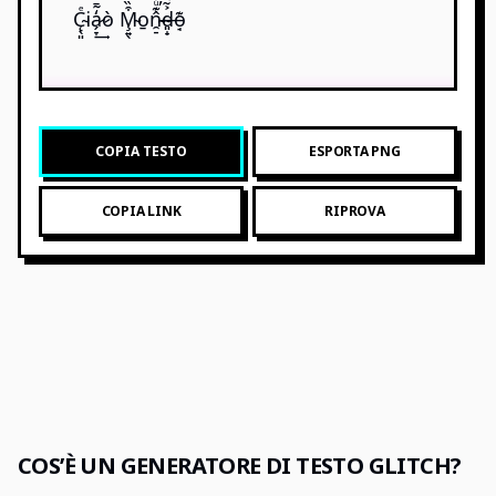
C̴̨̖͈ͤia̷̗̞̒̃̄͢ò̷ M̴̧͍̖͒̏́o̱n̴̴̯̠̂͊ͧ̕͡d̴̶͈̟͐̃o̵̘͊
COPIA TESTO
ESPORTA PNG
COPIA LINK
RIPROVA
COS’È UN GENERATORE DI TESTO GLITCH?