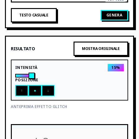
TESTO CASUALE
GENERA
RISULTATO
MOSTRA ORIGINALE
INTENSITÀ
15
%
POSIZIONE
↑
●
↓
ANTEPRIMA EFFETTO GLITCH