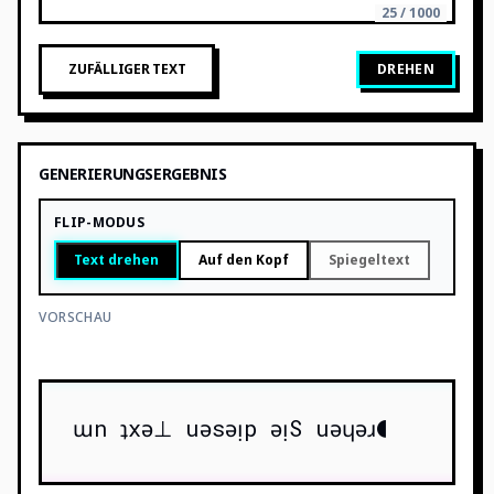
25 / 1000
ZUFÄLLIGER TEXT
DREHEN
GENERIERUNGSERGEBNIS
FLIP-MODUS
Text drehen
Auf den Kopf
Spiegeltext
VORSCHAU
ɯn ʇxǝ⊥ uǝsǝᴉp ǝᴉS uǝɥǝɹ◖