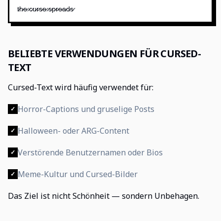
t̷h̷e̷ ̷c̷u̷r̷s̷e̷ ̷s̷p̷r̷e̷a̷d̷s̷
BELIEBTE VERWENDUNGEN FÜR CURSED-
TEXT
Cursed-Text wird häufig verwendet für:
Horror-Captions und gruselige Posts
✓
Halloween- oder ARG-Content
✓
Verstörende Benutzernamen oder Bios
✓
Meme-Kultur und Cursed-Bilder
✓
Das Ziel ist nicht Schönheit — sondern Unbehagen.