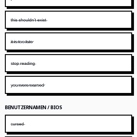
t̶h̶i̶s̶ ̶s̶h̶o̶u̶l̶d̶n̶’̶t̶ ̶e̶x̶i̶s̶t̶
i̷t̷ ̷i̷s̷ ̷t̷o̷o̷ ̷l̷a̷t̷e̷
s̶t̶o̶p̶ ̶r̶e̶a̶d̶i̶n̶g̶
y̷o̷u̷ ̷w̷e̷r̷e̷ ̷w̷a̷r̷n̷e̷d̷
BENUTZERNAMEN / BIOS
c̶u̶r̶s̶e̶d̶