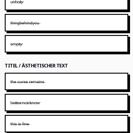
u̷n̷h̷o̷l̷y̷
t̶h̶i̶n̶g̶b̶e̶h̶i̶n̶d̶y̶o̶u̶
e̷m̷p̷t̷y̷
TITEL / ÄSTHETISCHER TEXT
t̶h̶e̶ ̶c̶u̶r̶s̶e̶ ̶r̶e̶m̶a̶i̶n̶s̶
b̷e̷t̷t̷e̷r̷ ̷n̷o̷t̷ ̷k̷n̷o̷w̷
t̶h̶i̶s̶ ̶i̶s̶ ̶f̶i̶n̶e̶