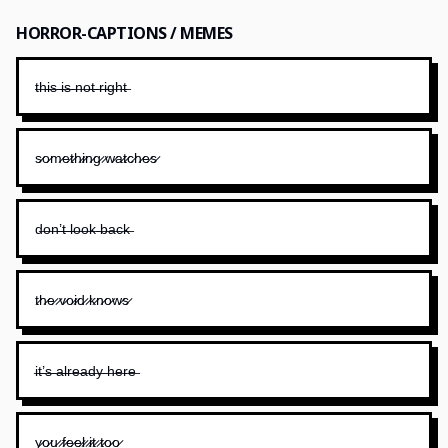
HORROR-CAPTIONS / MEMES
t̶h̶i̶s̶ ̶i̶s̶ ̶n̶o̶t̶ ̶r̶i̶g̶h̶t̶
s̷o̷m̷e̷t̷h̷i̷n̷g̷ ̷w̷a̷t̷c̷h̷e̷s̷
d̶o̶n̶’̶t̶ ̶l̶o̶o̶k̶ ̶b̶a̶c̶k̶
t̷h̷e̷ ̷v̷o̷i̷d̷ ̷k̷n̷o̷w̷s̷
i̶t̶’̶s̶ ̶a̶l̶r̶e̶a̶d̶y̶ ̶h̶e̶r̶e̶
y̷o̷u̷ ̷f̷e̷e̷l̷ ̷i̷t̷ ̷t̷o̷o̷