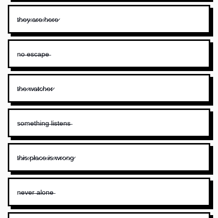
t̷h̷e̷y̷ ̷a̷r̷e̷ ̷h̷e̷r̷e̷
n̶o̶ ̶e̶s̶c̶a̶p̶e̶
t̷h̷e̷ ̷w̷a̷t̷c̷h̷e̷r̷
s̶o̶m̶e̶t̶h̶i̶n̶g̶ ̶l̶i̶s̶t̶e̶n̶s̶
t̷h̷i̷s̷ ̷p̷l̷a̷c̷e̷ ̷i̷s̷ ̷w̷r̷o̷n̷g̷
n̶e̶v̶e̶r̶ ̶a̶l̶o̶n̶e̶