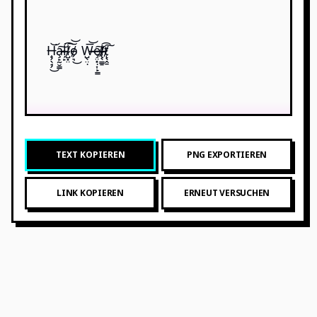
H̶̟̗̖̘̗͘͜͝a̴̵̷̵̶̧̙̰̮͇͠ļ̵̙͘͡l̸̴̺͓̤͠͝o̸̵̵̗͉͜ W̴̵̶̶̺̖̤̣͞͝ȩ̶̶̸̤͓̣͎̙̳͠l̴̸̶̸̴̢̖̳̱͡t̸̷̨̖̭̱͠
TEXT KOPIEREN
PNG EXPORTIEREN
LINK KOPIEREN
ERNEUT VERSUCHEN