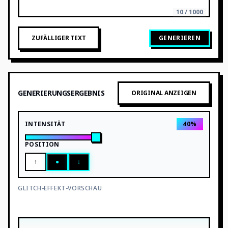
10 / 1000
ZUFÄLLIGER TEXT
GENERIEREN
GENERIERUNGSERGEBNIS
ORIGINAL ANZEIGEN
INTENSITÄT
40
%
POSITION
↑
●
↓
GLITCH-EFFEKT-VORSCHAU