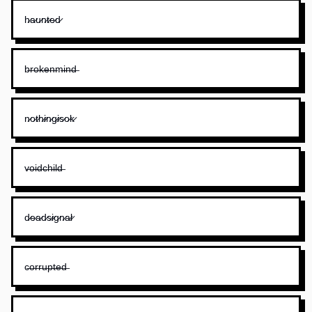
h̷a̷u̷n̷t̷e̷d̷
b̶r̶o̶k̶e̶n̶m̶i̶n̶d̶
n̷o̷t̷h̷i̷n̷g̷i̷s̷o̷k̷
v̶o̶i̶d̶c̶h̶i̶l̶d̶
d̷e̷a̷d̷s̷i̷g̷n̷a̷l̷
c̶o̶r̶r̶u̶p̶t̶e̶d̶