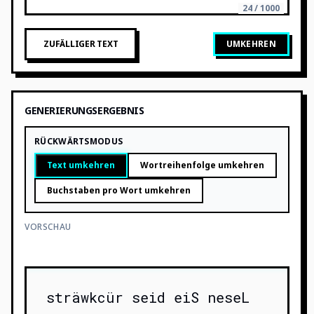
24 / 1000
ZUFÄLLIGER TEXT
UMKEHREN
GENERIERUNGSERGEBNIS
RÜCKWÄRTSMODUS
Text umkehren
Wortreihenfolge umkehren
Buchstaben pro Wort umkehren
VORSCHAU
sträwkcür seid eiS neseL