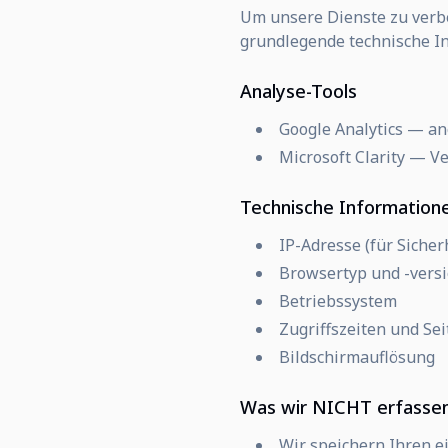
Um unsere Dienste zu verb
grundlegende technische I
Analyse-Tools
Google Analytics — a
Microsoft Clarity — 
Technische Information
IP-Adresse (für Siche
Browsertyp und -vers
Betriebssystem
Zugriffszeiten und Se
Bildschirmauflösung
Was wir NICHT erfasse
Wir speichern Ihren e