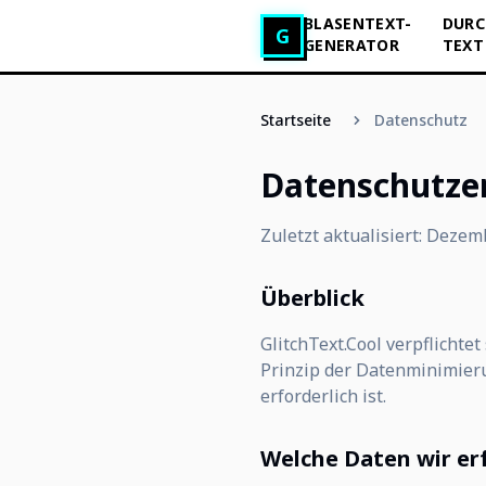
BLASENTEXT-
DURC
Glitch Text Generator
G
GENERATOR
TEXT
Startseite
Datenschutz
Datenschutze
Zuletzt aktualisiert: Deze
Überblick
GlitchText.Cool verpflicht
Prinzip der Datenminimieru
erforderlich ist.
Welche Daten wir er