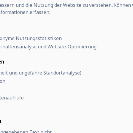
essern und die Nutzung der Website zu verstehen, können
nformationen erfassen.
nonyme Nutzungsstatistiken
Verhaltensanalyse und Website-Optimierung
en
rheit und ungefähre Standortanalyse)
ion
itenaufrufe
n
ingegebenen Text nicht