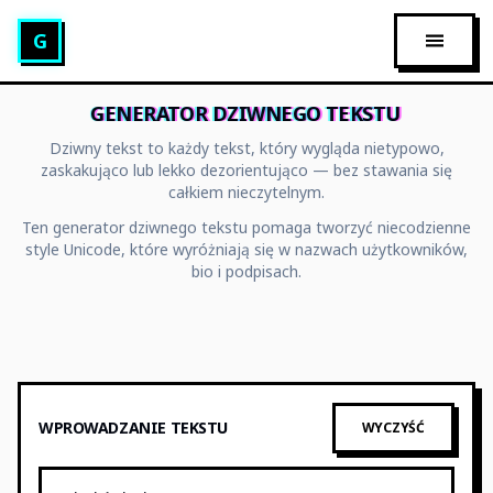
Generator tekstu glitch
G
OTWÓR
GENERATOR DZIWNEGO TEKSTU
Dziwny tekst to każdy tekst, który wygląda nietypowo,
zaskakująco lub lekko dezorientująco — bez stawania się
całkiem nieczytelnym.
Ten generator dziwnego tekstu pomaga tworzyć niecodzienne
style Unicode, które wyróżniają się w nazwach użytkowników,
bio i podpisach.
WPROWADZANIE TEKSTU
WYCZYŚĆ