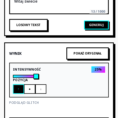
13 / 1000
LOSOWY TEKST
GENERUJ
WYNIK
POKAŻ ORYGINAŁ
INTENSYWNOŚĆ
25
%
POZYCJA
↑
●
↓
PODGLĄD GLITCH