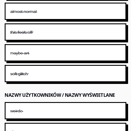
a̴l̴m̴o̴s̴t̴ ̴n̴o̴r̴m̴a̴l̴
t̷h̷i̷s̷ ̷f̷e̷e̷l̷s̷ ̷o̷f̷f̷
m̴a̴y̴b̴e̴ ̴a̴r̴t̴
s̷o̷f̷t̷ ̷g̷l̷i̷t̷c̷h̷
NAZWY UŻYTKOWNIKÓW / NAZWY WYŚWIETLANE
w̴e̴i̴r̴d̴o̴