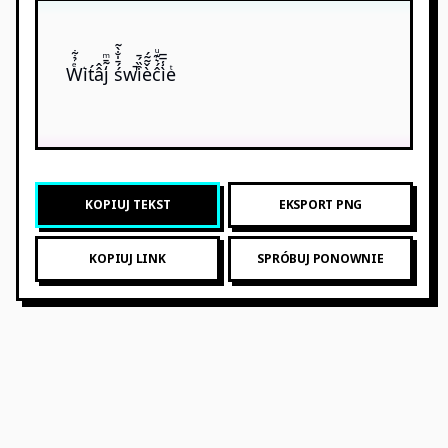
Wͤ̉͋i͛t́â̂j̒̃̄ͫ ś́̄̍̐̀̃w̚i͒̏́̄è̌̃̃́ĉ́͛͊ͧì̾̅̅eͭ
KOPIUJ TEKST
EKSPORT PNG
KOPIUJ LINK
SPRÓBUJ PONOWNIE