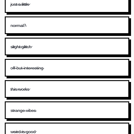
j̷u̷s̷t̷ ̷a̷ ̷l̷i̷t̷t̷l̷e̷
n̴o̴r̴m̴a̴l̴?̴
s̷l̷i̷g̷h̷t̷ ̷g̷l̷i̷t̷c̷h̷
o̴f̴f̴ ̴b̴u̴t̴ ̴i̴n̴t̴e̴r̴e̴s̴t̴i̴n̴g̴
t̷h̷i̷s̷ ̷w̷o̷r̷k̷s̷
s̴t̴r̴a̴n̴g̴e̴ ̴v̴i̴b̴e̴s̴
w̷e̷i̷r̷d̷ ̷i̷s̷ ̷g̷o̷o̷d̷