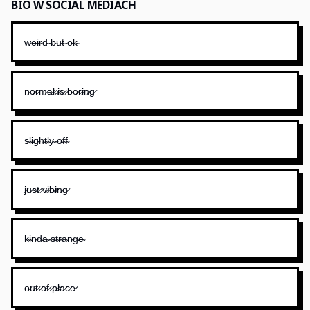
BIO W SOCIAL MEDIACH
w̴e̴i̴r̴d̴ ̴b̴u̴t̴ ̴o̴k̴
n̷o̷r̷m̷a̷l̷ ̷i̷s̷ ̷b̷o̷r̷i̷n̷g̷
s̴l̴i̴g̴h̴t̴l̴y̴ ̴o̴f̴f̴
j̷u̷s̷t̷ ̷v̷i̷b̷i̷n̷g̷
k̴i̴n̴d̴a̴ ̴s̴t̴r̴a̴n̴g̴e̴
o̷u̷t̷ ̷o̷f̷ ̷p̷l̷a̷c̷e̷