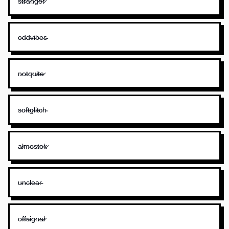
s̷t̷r̷a̷n̷g̷e̷r̷
o̴d̴d̴v̴i̴b̴e̴s̴
n̷o̷t̷q̷u̷i̷t̷e̷
s̴o̴f̴t̴g̴l̴i̴t̴c̴h̴
a̷l̷m̷o̷s̷t̷o̷k̷
u̴n̴c̴l̴e̴a̴r̴
o̷f̷f̷s̷i̷g̷n̷a̷l̷