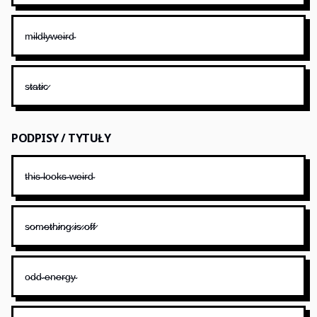
m̴i̴l̴d̴l̴y̴w̴e̴i̴r̴d̴
s̷t̷a̷t̷i̷c̷
PODPISY / TYTUŁY
t̴h̴i̴s̴ ̴l̴o̴o̴k̴s̴ ̴w̴e̴i̴r̴d̴
s̷o̷m̷e̷t̷h̷i̷n̷g̷ ̷i̷s̷ ̷o̷f̷f̷
o̴d̴d̴ ̴e̴n̴e̴r̴g̴y̴