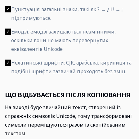
Пунктуація: загальні знаки, такі як ? → ¿ і ! → ¡
✓
підтримуються.
Емодзі: емодзі залишаються незмінними,
✓
оскільки вони не мають перевернутих
еквівалентів Unicode.
Нелатинські шрифти: CJK, арабська, кирилиця та
✓
подібні шрифти зазвичай проходять без змін.
ЩО ВІДБУВАЄТЬСЯ ПІСЛЯ КОПІЮВАННЯ
На виході буде звичайний текст, створений із
справжніх символів Unicode, тому трансформовані
символи переміщуються разом із скопійованим
текстом.