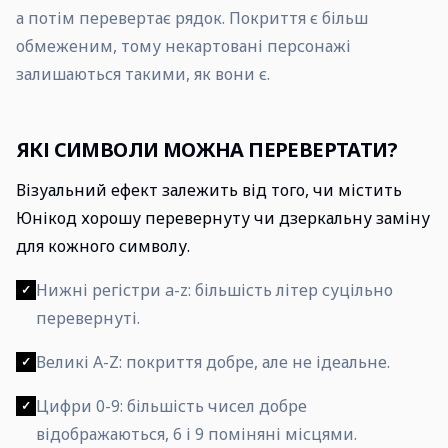
а потім перевертає рядок. Покриття є більш
обмеженим, тому некартовані персонажі
залишаються такими, як вони є.
ЯКІ СИМВОЛИ МОЖНА ПЕРЕВЕРТАТИ?
Візуальний ефект залежить від того, чи містить
Юнікод хорошу перевернуту чи дзеркальну заміну
для кожного символу.
Нижні регістри a-z: більшість літер суцільно
✓
перевернуті.
Великі A-Z: покриття добре, але не ідеальне.
✓
Цифри 0-9: більшість чисел добре
✓
відображаються, 6 і 9 поміняні місцями.