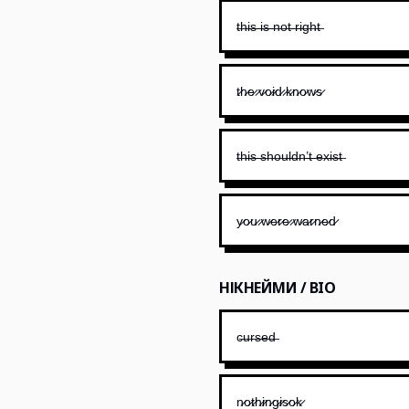
t̶h̶i̶s̶ ̶i̶s̶ ̶n̶o̶t̶ ̶r̶i̶g̶h̶t̶
t̷h̷e̷ ̷v̷o̷i̷d̷ ̷k̷n̷o̷w̷s̷
t̶h̶i̶s̶ ̶s̶h̶o̶u̶l̶d̶n̶’̶t̶ ̶e̶x̶i̶s̶t̶
y̷o̷u̷ ̷w̷e̷r̷e̷ ̷w̷a̷r̷n̷e̷d̷
НІКНЕЙМИ / BIO
c̶u̶r̶s̶e̶d̶
n̷o̷t̷h̷i̷n̷g̷i̷s̷o̷k̷