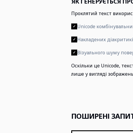
ЯК ГЕНЕРУЄТЬСЯ ПР
Проклятий текст викорис
Unicode комбінувальни
✓
Накладених діакритик
✓
Візуального шуму пове
✓
Оскільки це Unicode, тек
лише у вигляді зображень
ПОШИРЕНІ ЗАПИ