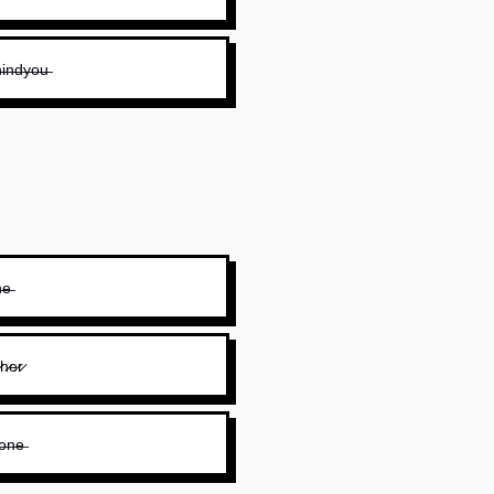
̶i̶n̶d̶y̶o̶u̶
n̶e̶
̷h̷e̷r̷
̶o̶n̶e̶