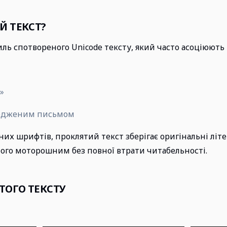
Й ТЕКСТ?
ль спотвореного Unicode тексту, який часто асоціюють і
»
кодженим письмом
их шрифтів, проклятий текст зберігає оригінальні літер
його моторошним без повної втрати читабельності.
ОГО ТЕКСТУ