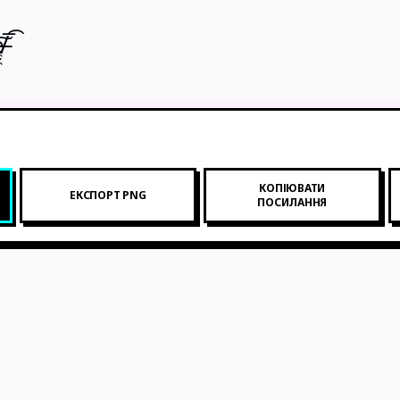
̸̸̼̮̼͡
КОПІЮВАТИ
ЕКСПОРТ PNG
ПОСИЛАННЯ