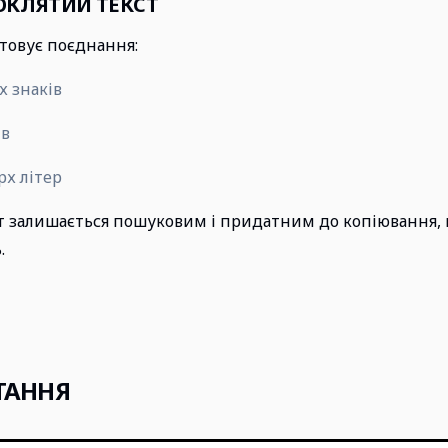
ОКЛЯТИЙ ТЕКСТ
товує поєднання:
х знаків
ів
рх літер
ст залишається пошуковим і придатним до копіювання, н
.
ТАННЯ