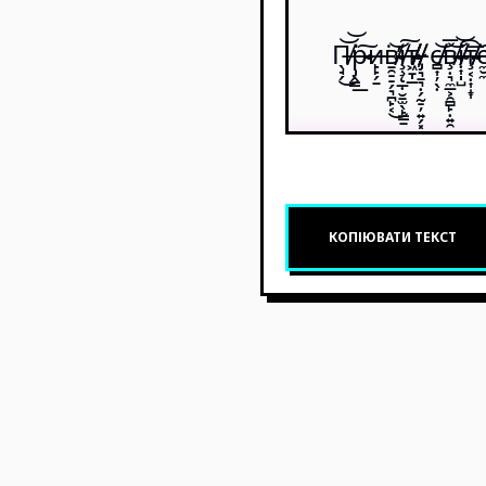
П̶̸̖̘̗͘͜͝͝р̴̵̷̵̶̷̴̴̡̭̳͟͠и̵̶̙̙̗̱͘в̴̸̱̯̠̠̗͉̪̙͔̕͜͝і̵̶̶̸̶̶̵̧̧̨̲̣̮̱̫̖̙̳̱͠т̶̸̷̴̴̸̸̵̸͖̱̩̲,̷̸̸̵̡͉̱͉̣̗̰̠̦͍̗͓ с̸̵̸̶̵̶̻͎̦̖̣͝͞в̸̶̴̧̣͉̼̲͕̯̻̙̣͍̯͘͝͝і̶̵̸̵̸̴̣͎̩̺͘͡т̴̸̴̶̸̶̧͔̣͎̝͎͘͞е̸̶̵͠͞
КОПІЮВАТИ ТЕКСТ