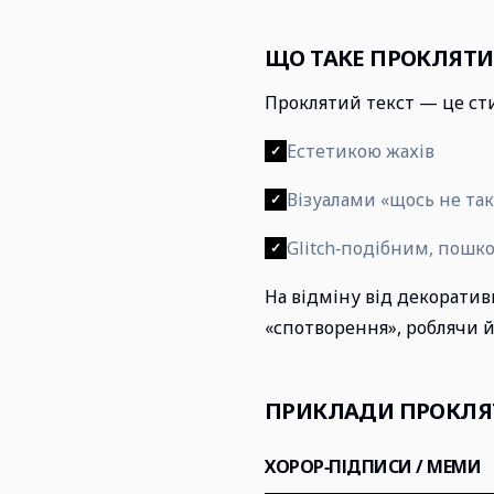
ЩО ТАКЕ ПРОКЛЯТИ
Проклятий текст — це сти
Естетикою жахів
✓
Візуалами «щось не так
✓
Glitch‑подібним, пош
✓
На відміну від декоративн
«спотворення», роблячи 
ПРИКЛАДИ ПРОКЛЯТ
ХОРОР‑ПІДПИСИ / МЕМИ