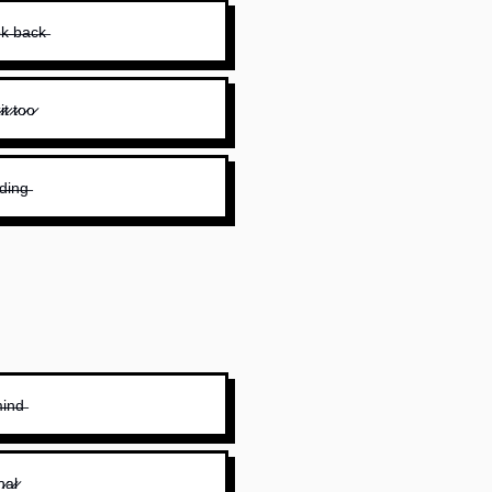
o̶k̶ ̶b̶a̶c̶k̶
i̷t̷ ̷t̷o̷o̷
d̶i̶n̶g̶
i̶n̶d̶
̷a̷l̷