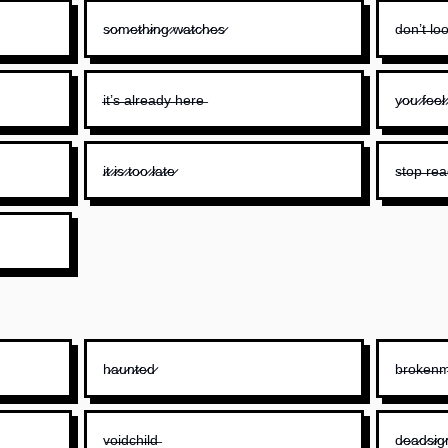
s̷o̷m̷e̷t̷h̷i̷n̷g̷ ̷w̷a̷t̷c̷h̷e̷s̷
d̶o̶n̶’̶t̶ ̶l̶o̶
i̶t̶’̶s̶ ̶a̶l̶r̶e̶a̶d̶y̶ ̶h̶e̶r̶e̶
y̷o̷u̷ ̷f̷e̷e̷l̷ ̷
i̷t̷ ̷i̷s̷ ̷t̷o̷o̷ ̷l̷a̷t̷e̷
s̶t̶o̶p̶ ̶r̶e̶a̶
h̷a̷u̷n̷t̷e̷d̷
b̶r̶o̶k̶e̶n̶m̶
v̶o̶i̶d̶c̶h̶i̶l̶d̶
d̷e̷a̷d̷s̷i̷g̷n