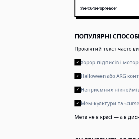
t̷h̷e̷ ̷c̷u̷r̷s̷e̷ ̷s̷p̷r̷e̷a̷d̷s̷
ПОПУЛЯРНІ СПОСОБ
Проклятий текст часто в
Хорор‑підписів і мото
✓
Halloween або ARG кон
✓
Неприємних нікнеймів 
✓
Мем‑культури та «curs
✓
Мета не в красі — а в дис