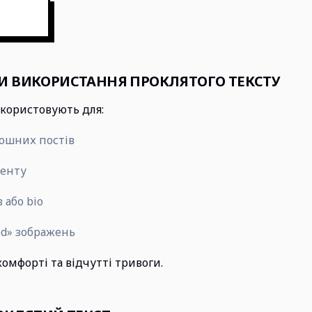
И ВИКОРИСТАННЯ ПРОКЛЯТОГО ТЕКСТУ
икористовують для:
рошних постів
тенту
або bio
ed» зображень
комфорті та відчутті тривоги.