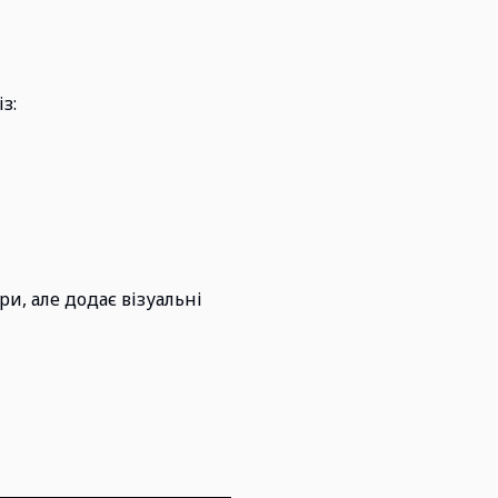
з:
и, але додає візуальні