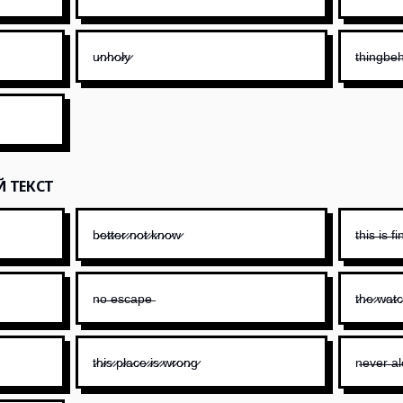
u̷n̷h̷o̷l̷y̷
t̶h̶i̶n̶g̶b̶e̶h
Й ТЕКСТ
b̷e̷t̷t̷e̷r̷ ̷n̷o̷t̷ ̷k̷n̷o̷w̷
t̶h̶i̶s̶ ̶i̶s̶ ̶f̶i̶
n̶o̶ ̶e̶s̶c̶a̶p̶e̶
t̷h̷e̷ ̷w̷a̷t̷c
t̷h̷i̷s̷ ̷p̷l̷a̷c̷e̷ ̷i̷s̷ ̷w̷r̷o̷n̷g̷
n̶e̶v̶e̶r̶ ̶a̶l