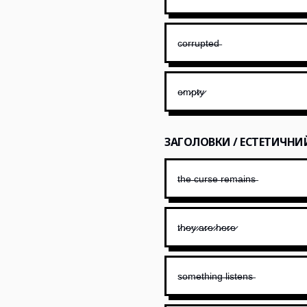
c̶o̶r̶r̶u̶p̶t̶e̶d̶
e̷m̷p̷t̷y̷
ЗАГОЛОВКИ / ЕСТЕТИЧНИ
t̶h̶e̶ ̶c̶u̶r̶s̶e̶ ̶r̶e̶m̶a̶i̶n̶s̶
t̷h̷e̷y̷ ̷a̷r̷e̷ ̷h̷e̷r̷e̷
s̶o̶m̶e̶t̶h̶i̶n̶g̶ ̶l̶i̶s̶t̶e̶n̶s̶