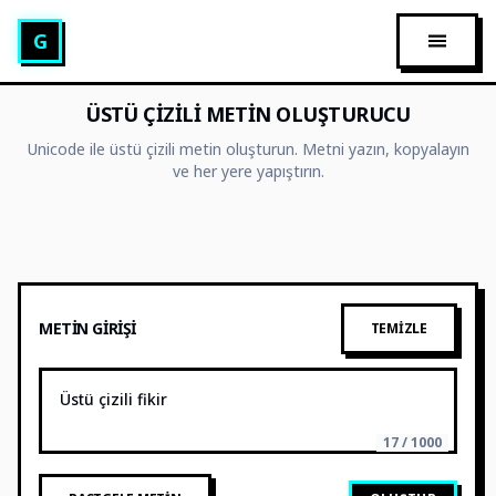
Glitch Metin Oluşturucu
G
ANA ME
ÜSTÜ ÇIZILI METIN OLUŞTURUCU
Unicode ile üstü çizili metin oluşturun. Metni yazın, kopyalayın
ve her yere yapıştırın.
METIN GIRIŞI
TEMIZLE
17 / 1000