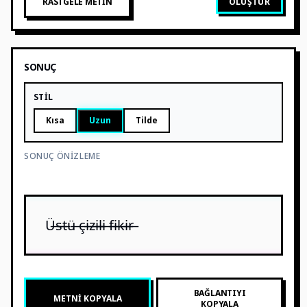
RASTGELE METIN
OLUŞTUR
SONUÇ
STIL
Kısa
Uzun
Tilde
SONUÇ ÖNIZLEME
Ü̶s̶t̶ü̶ ç̶i̶z̶i̶l̶i̶ f̶i̶k̶i̶r̶
BAĞLANTIYI
METNI KOPYALA
KOPYALA