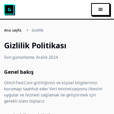
Glitch Metin Oluşturucu
G
ANA ME
Ana sayfa
Gizlilik
Gizlilik Politikası
Son güncelleme: Aralık 2024
Genel bakış
GlitchText.Cool gizliliğinizi ve kişisel bilgilerinizi
korumayı taahhüt eder. Veri minimizasyonu ilkesini
uygular ve hizmeti sağlamak ile geliştirmek için
gerekli olanı toplarız.