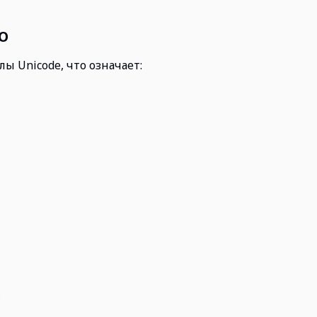
О
 Unicode, что означает:
S