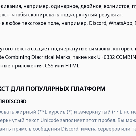
ркивания, например, одинарное, двойное, волнистое, п
екст, чтобы скопировать подчеркнутый результат.
 в любое текстовое поле, например, Discord, WhatsApp, 
утого текста создает подчеркнутые символы, которые
de Combining Diacritical Marks, такие как U+0332 COMBI
ные приложения, CSS или HTML.
КСТ ДЛЯ ПОПУЛЯРНЫХ ПЛАТФОРМ
Я DISCORD
зовать жирный (**), курсив (*) и зачеркнутый (~~), но 
ркнутый текст Unicode заполняет этот пробел. Вы може
вить прямо в сообщения Discord, имена серверов или т