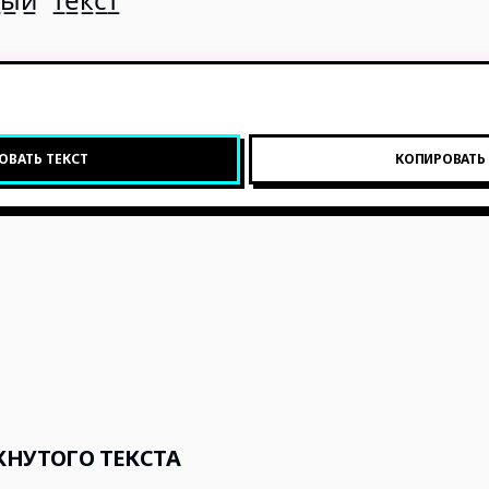
̲ы̲й̲ т̲е̲к̲с̲т̲
ОВАТЬ ТЕКСТ
КОПИРОВАТЬ
КНУТОГО ТЕКСТА