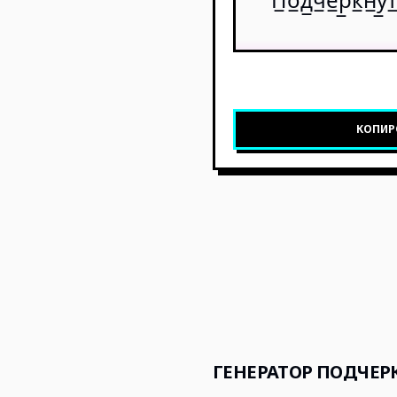
П̲о̲д̲ч̲е̲р̲к̲н̲у̲т
КОПИР
ГЕНЕРАТОР ПОДЧЕР