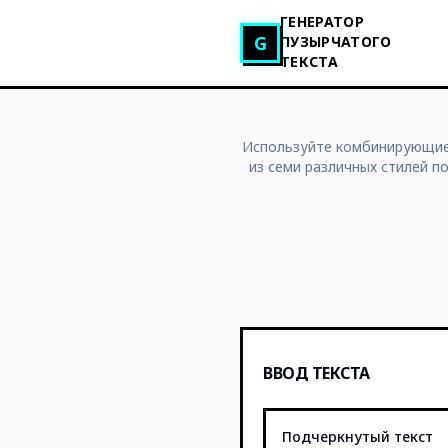
ГЕНЕРАТОР
Генератор глитч-текста
G
ПУЗЫРЧАТОГО
ТЕКСТА
Используйте комбинирующие 
из семи различных стилей п
ВВОД ТЕКСТА