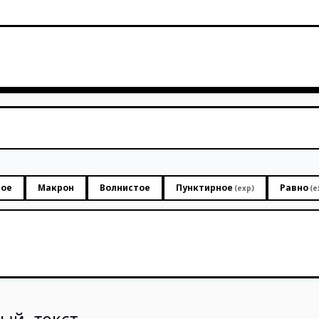
ное
Макрон
Волнистое
Пунктирное
Равно
(exp)
(e