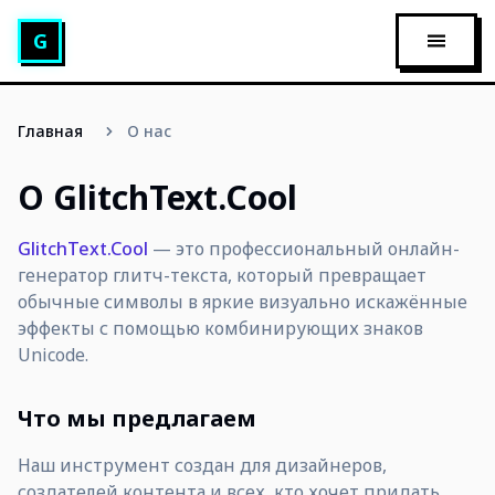
Генератор глитч-текста
G
ОТКРЫ
Главная
О нас
О GlitchText.Cool
GlitchText.Cool
— это профессиональный онлайн-
генератор глитч-текста, который превращает
обычные символы в яркие визуально искажённые
эффекты с помощью комбинирующих знаков
Unicode.
Что мы предлагаем
Наш инструмент создан для дизайнеров,
создателей контента и всех, кто хочет придать