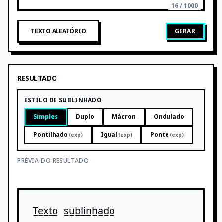
16 / 1000
TEXTO ALEATÓRIO
GERAR
RESULTADO
ESTILO DE SUBLINHADO
Simples
Duplo
Mácron
Ondulado
Pontilhado
Igual
Ponte
(exp)
(exp)
(exp)
PRÉVIA DO RESULTADO
T̲e̲x̲t̲o̲ s̲u̲b̲l̲i̲n̲h̲a̲d̲o̲