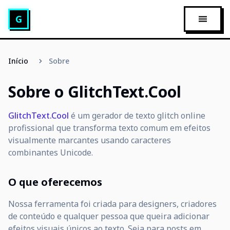
Gerador de Texto Glitch
G
ABRIR 
Início
Sobre
Sobre o GlitchText.Cool
GlitchText.Cool
é um gerador de texto glitch online
profissional que transforma texto comum em efeitos
visualmente marcantes usando caracteres
combinantes Unicode.
O que oferecemos
Nossa ferramenta foi criada para designers, criadores
de conteúdo e qualquer pessoa que queira adicionar
efeitos visuais únicos ao texto. Seja para posts em