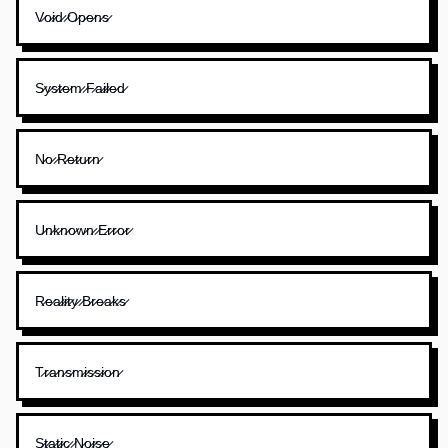
V̷o̷i̷d̷ ̷O̷p̷e̷n̷s̷
S̷y̷s̷t̷e̷m̷ ̷F̷a̷i̷l̷e̷d̷
N̷o̷ ̷R̷e̷t̷u̷r̷n̷
U̷n̷k̷n̷o̷w̷n̷ ̷E̷r̷r̷o̷r̷
R̷e̷a̷l̷i̷t̷y̷ ̷B̷r̷e̷a̷k̷s̷
T̷r̷a̷n̷s̷m̷i̷s̷s̷i̷o̷n̷
S̷t̷a̷t̷i̷c̷ ̷N̷o̷i̷s̷e̷