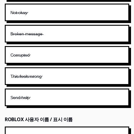
N̷o̷t̷ ̷o̷k̷a̷y̷
B̶r̶o̶k̶e̶n̶ ̶m̶e̶s̶s̶a̶g̶e̶
C̷o̷r̷r̷u̷p̷t̷e̷d̷
T̷h̷i̷s̷ ̷f̷e̷e̷l̷s̷ ̷w̷r̷o̷n̷g̷
S̷e̷n̷d̷ ̷h̷e̷l̷p̷
ROBLOX 사용자 이름 / 표시 이름