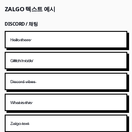
ZALGO 텍스트 예시
DISCORD / 채팅
H̷e̷l̷l̷o̷ ̷t̷h̷e̷r̷e̷
G̸l̸i̸t̸c̸h̸ ̸m̸o̸d̸e̸
D̶i̶s̶c̶o̶r̶d̶ ̶v̶i̶b̶e̶s̶
W̷h̷a̷t̷ ̷i̷s̷ ̷t̷h̷i̷s̷
Z̴a̴l̴g̴o̴ ̴t̴e̴x̴t̴