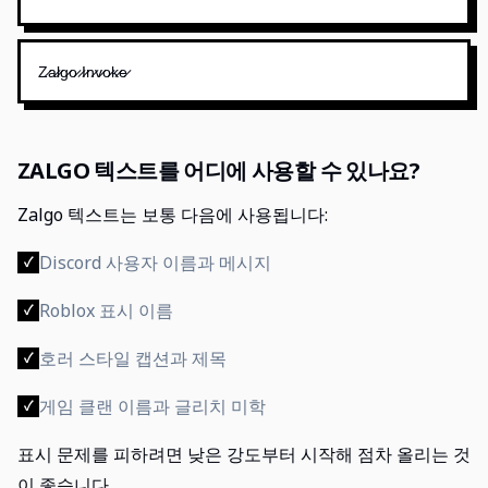
Z̷a̷l̷g̷o̷ ̷I̷n̷v̷o̷k̷e̷
ZALGO 텍스트를 어디에 사용할 수 있나요?
Zalgo 텍스트는 보통 다음에 사용됩니다:
Discord 사용자 이름과 메시지
✓
Roblox 표시 이름
✓
호러 스타일 캡션과 제목
✓
게임 클랜 이름과 글리치 미학
✓
표시 문제를 피하려면 낮은 강도부터 시작해 점차 올리는 것
이 좋습니다.