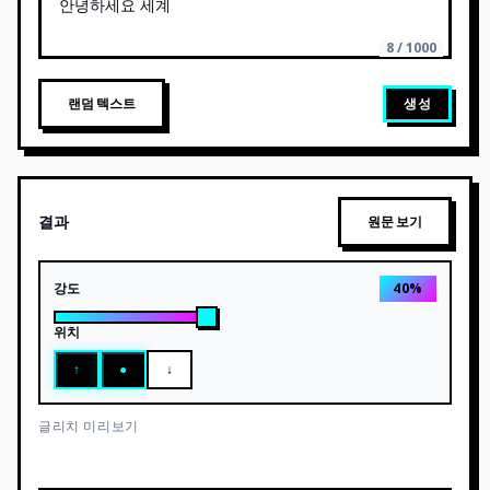
8 / 1000
랜덤 텍스트
생성
결과
원문 보기
강도
40
%
위치
↑
●
↓
글리치 미리보기