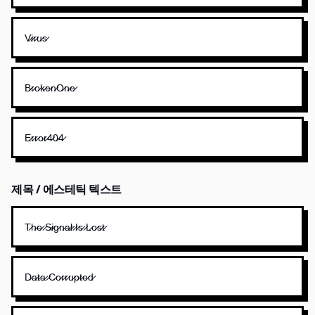
V̷i̷r̷u̷s̷
B̷r̷o̷k̷e̷n̷O̷n̷e̷
E̷r̷r̷o̷r̷4̷0̷4̷
제목 / 에스테틱 텍스트
T̷h̷e̷ ̷S̷i̷g̷n̷a̷l̷ ̷I̷s̷ ̷L̷o̷s̷t̷
D̷a̷t̷a̷ ̷C̷o̷r̷r̷u̷p̷t̷e̷d̷