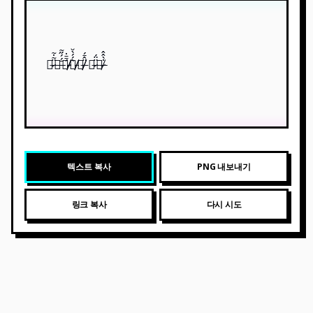
안̷̶̵̵̈̃̇̃녕̶̶̶̄́́̋̃하̸̷̸̵́̄̄̇세̵̸̸̀́́̀̆요̵̸̵̸̶̈̂̄́ 세̶̷̵̈̈́계̸̶̶̷̇̀̂̂
텍스트 복사
PNG 내보내기
링크 복사
다시 시도