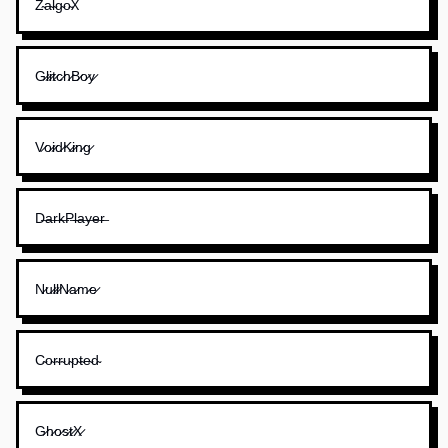
Z̴a̴l̴g̴o̴X
G̷l̷i̷t̷c̷h̷B̷o̷y̷
V̷o̷i̷d̷K̷i̷n̷g̷
D̶a̶r̶k̶P̶l̶a̶y̶e̶r̶
N̷u̷l̷l̷N̷a̷m̷e̷
C̴o̴r̴r̴u̴p̴t̴e̴d̴
G̷h̷o̷s̷t̷X̷