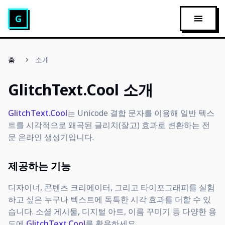
글리치 텍스트 생성기
G
메인 메
홈
소개
GlitchText.Cool 소개
GlitchText.Cool
는 Unicode 결합 문자를 이용해 일반 텍스
트를 시각적으로 왜곡된 글리치(잘고) 효과로 변환하는 전
문 온라인 생성기입니다.
제공하는 기능
디자이너, 콘텐츠 크리에이터, 그리고 타이포그래피를 실험
하고 싶은 누구나 텍스트에 독특한 시각 효과를 더할 수 있
습니다. 소셜 게시물, 디지털 아트, 이름 꾸미기 등 다양한 용
도에
GlitchText.Cool
를 활용하세요.