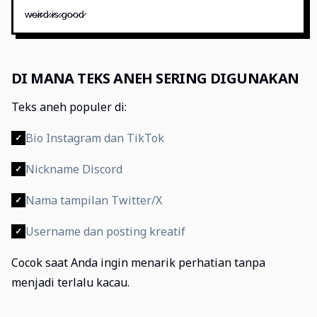
w̷e̷i̷r̷d̷ ̷i̷s̷ ̷g̷o̷o̷d̷
DI MANA TEKS ANEH SERING DIGUNAKAN
Teks aneh populer di:
Bio Instagram dan TikTok
✓
Nickname Discord
✓
Nama tampilan Twitter/X
✓
Username dan posting kreatif
✓
Cocok saat Anda ingin menarik perhatian tanpa
menjadi terlalu kacau.