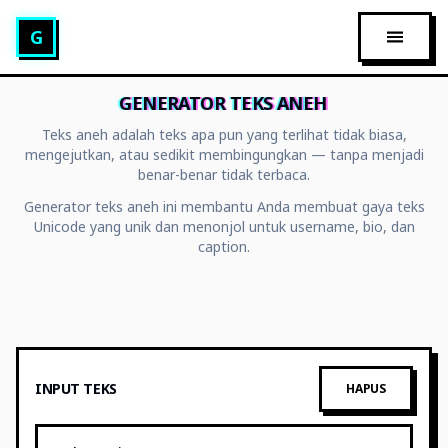
Glitch Text Generator
G
BUKA 
GENERATOR TEKS ANEH
Teks aneh adalah teks apa pun yang terlihat tidak biasa,
mengejutkan, atau sedikit membingungkan — tanpa menjadi
benar-benar tidak terbaca.
Generator teks aneh ini membantu Anda membuat gaya teks
Unicode yang unik dan menonjol untuk username, bio, dan
caption.
INPUT TEKS
HAPUS