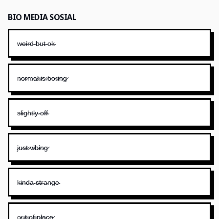
BIO MEDIA SOSIAL
w̴e̴i̴r̴d̴ ̴b̴u̴t̴ ̴o̴k̴
n̷o̷r̷m̷a̷l̷ ̷i̷s̷ ̷b̷o̷r̷i̷n̷g̷
s̴l̴i̴g̴h̴t̴l̴y̴ ̴o̴f̴f̴
j̷u̷s̷t̷ ̷v̷i̷b̷i̷n̷g̷
k̴i̴n̴d̴a̴ ̴s̴t̴r̴a̴n̴g̴e̴
o̷u̷t̷ ̷o̷f̷ ̷p̷l̷a̷c̷e̷