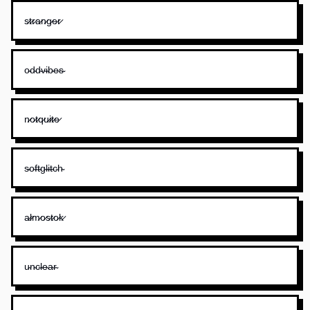
s̷t̷r̷a̷n̷g̷e̷r̷
o̴d̴d̴v̴i̴b̴e̴s̴
n̷o̷t̷q̷u̷i̷t̷e̷
s̴o̴f̴t̴g̴l̴i̴t̴c̴h̴
a̷l̷m̷o̷s̷t̷o̷k̷
u̴n̴c̴l̴e̴a̴r̴