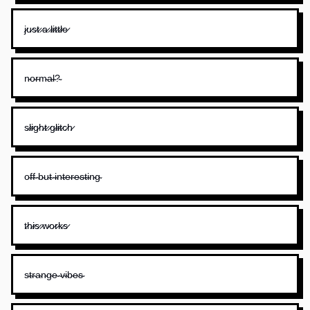
j̷u̷s̷t̷ ̷a̷ ̷l̷i̷t̷t̷l̷e̷
n̴o̴r̴m̴a̴l̴?̴
s̷l̷i̷g̷h̷t̷ ̷g̷l̷i̷t̷c̷h̷
o̴f̴f̴ ̴b̴u̴t̴ ̴i̴n̴t̴e̴r̴e̴s̴t̴i̴n̴g̴
t̷h̷i̷s̷ ̷w̷o̷r̷k̷s̷
s̴t̴r̴a̴n̴g̴e̴ ̴v̴i̴b̴e̴s̴