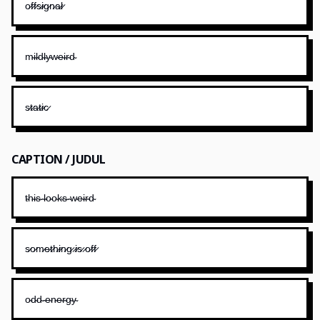
o̷f̷f̷s̷i̷g̷n̷a̷l̷
m̴i̴l̴d̴l̴y̴w̴e̴i̴r̴d̴
s̷t̷a̷t̷i̷c̷
CAPTION / JUDUL
t̴h̴i̴s̴ ̴l̴o̴o̴k̴s̴ ̴w̴e̴i̴r̴d̴
s̷o̷m̷e̷t̷h̷i̷n̷g̷ ̷i̷s̷ ̷o̷f̷f̷
o̴d̴d̴ ̴e̴n̴e̴r̴g̴y̴