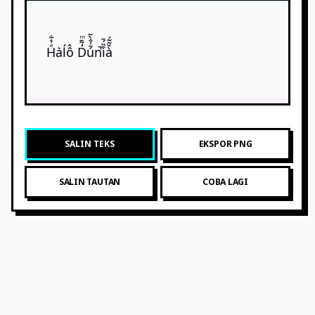
Hͤ̉͋a͛ĺô̂ D̒̃̄ͫú̄̍̐̀̃n̚i͒̏́̄à̌̃̃́
SALIN TEKS
EKSPOR PNG
SALIN TAUTAN
COBA LAGI