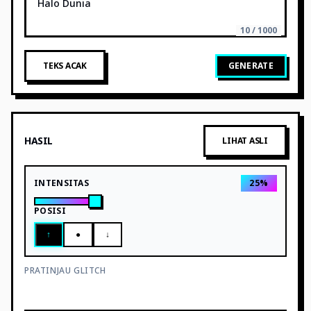
10 / 1000
TEKS ACAK
GENERATE
HASIL
LIHAT ASLI
INTENSITAS
25
%
POSISI
↑
●
↓
PRATINJAU GLITCH