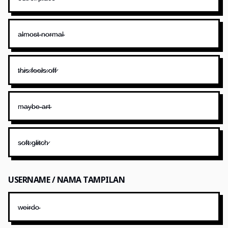
a̴l̴m̴o̴s̴t̴ ̴n̴o̴r̴m̴a̴l̴
t̷h̷i̷s̷ ̷f̷e̷e̷l̷s̷ ̷o̷f̷f̷
m̴a̴y̴b̴e̴ ̴a̴r̴t̴
s̷o̷f̷t̷ ̷g̷l̷i̷t̷c̷h̷
USERNAME / NAMA TAMPILAN
w̴e̴i̴r̴d̴o̴