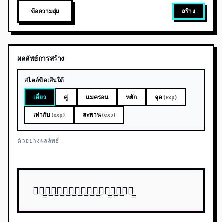
ข้อความสุ่ม
สร้าง
ผลลัพธ์การสร้าง
สไตล์ขีดเส้นใต้
เดี่ยว
คู่
แมครอน
หยัก
จุด
(exp)
เท่ากับ
สะพาน
(exp)
(exp)
ตัวอย่างผลลัพธ์
ข้̲̲อ̲ค̲ว̲า̲ม̲ข̲ี̲ด̲เ̲ส้̲̲น̲ใ̲ต้̲̲