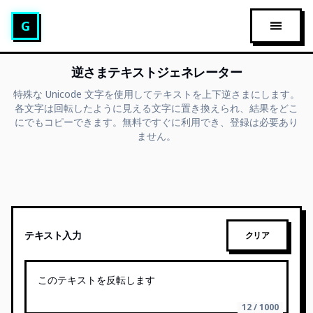
グリッチテキスト生成
G
メイン
逆さまテキストジェネレーター
特殊な Unicode 文字を使用してテキストを上下逆さまにします。
各文字は回転したように見える文字に置き換えられ、結果をどこ
にでもコピーできます。無料ですぐに利用でき、登録は必要あり
ません。
テキスト入力
クリア
12 / 1000