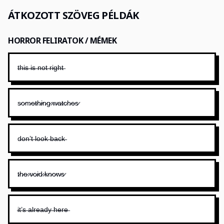
ÁTKOZOTT SZÖVEG PÉLDÁK
HORROR FELIRATOK / MÉMEK
t̶h̶i̶s̶ ̶i̶s̶ ̶n̶o̶t̶ ̶r̶i̶g̶h̶t̶
s̷o̷m̷e̷t̷h̷i̷n̷g̷ ̷w̷a̷t̷c̷h̷e̷s̷
d̶o̶n̶’̶t̶ ̶l̶o̶o̶k̶ ̶b̶a̶c̶k̶
t̷h̷e̷ ̷v̷o̷i̷d̷ ̷k̷n̷o̷w̷s̷
i̶t̶’̶s̶ ̶a̶l̶r̶e̶a̶d̶y̶ ̶h̶e̶r̶e̶