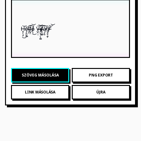
H̶̟̗̖̘̗͘͜͝ȩ̴̵̷̵̶̙̰̮͇͠ļ̵̙͘͡l̸̴̺͓̤͠͝ó̸̵̵̗͉͜ V̴̵̶̶̺̖̤̣͞͝i̶̶̸̧̤͓̣͎̙̳͠l̴̸̶̸̴̢̖̳̱͡ą̸̷̖̭̱́͠g̸̶̴̡̬̣͍̗̕͠͝͝
SZÖVEG MÁSOLÁSA
PNG EXPORT
LINK MÁSOLÁSA
ÚJRA