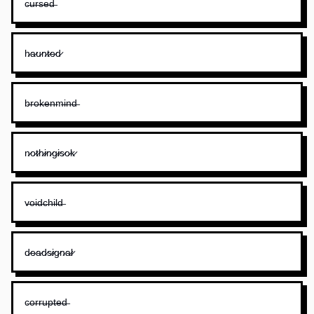
c̶u̶r̶s̶e̶d̶
h̷a̷u̷n̷t̷e̷d̷
b̶r̶o̶k̶e̶n̶m̶i̶n̶d̶
n̷o̷t̷h̷i̷n̷g̷i̷s̷o̷k̷
v̶o̶i̶d̶c̶h̶i̶l̶d̶
d̷e̷a̷d̷s̷i̷g̷n̷a̷l̷
c̶o̶r̶r̶u̶p̶t̶e̶d̶