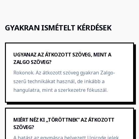
GYAKRAN ISMÉTELT KÉRDÉSEK
UGYANAZ AZ ÁTKOZOTT SZÖVEG, MINT A
ZALGO SZÖVEG?
Rokonok. Az átkozott szöveg gyakran Zalgo-
szerű technikákat használ, de inkább a
hangulatra, mint a szerkezetre fókuszál.
MIÉRT NÉZ KI „TÖRÖTTNEK” AZ ÁTKOZOTT
SZÖVEG?
A hatást az egymásra helyezett Unicode jelek