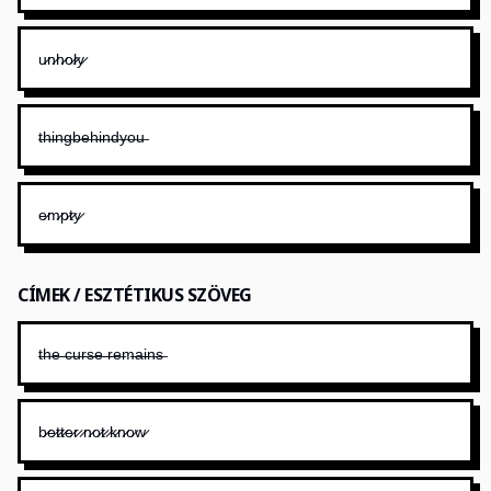
u̷n̷h̷o̷l̷y̷
t̶h̶i̶n̶g̶b̶e̶h̶i̶n̶d̶y̶o̶u̶
e̷m̷p̷t̷y̷
CÍMEK / ESZTÉTIKUS SZÖVEG
t̶h̶e̶ ̶c̶u̶r̶s̶e̶ ̶r̶e̶m̶a̶i̶n̶s̶
b̷e̷t̷t̷e̷r̷ ̷n̷o̷t̷ ̷k̷n̷o̷w̷