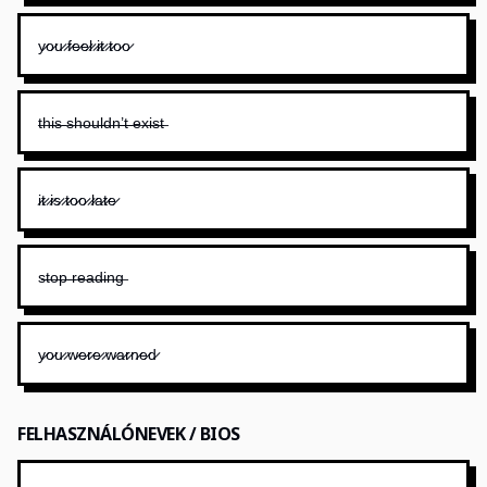
y̷o̷u̷ ̷f̷e̷e̷l̷ ̷i̷t̷ ̷t̷o̷o̷
t̶h̶i̶s̶ ̶s̶h̶o̶u̶l̶d̶n̶’̶t̶ ̶e̶x̶i̶s̶t̶
i̷t̷ ̷i̷s̷ ̷t̷o̷o̷ ̷l̷a̷t̷e̷
s̶t̶o̶p̶ ̶r̶e̶a̶d̶i̶n̶g̶
y̷o̷u̷ ̷w̷e̷r̷e̷ ̷w̷a̷r̷n̷e̷d̷
FELHASZNÁLÓNEVEK / BIOS