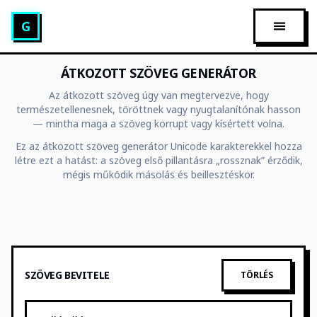
Glitch szöveg generátor
G
FŐMEN
ÁTKOZOTT SZÖVEG GENERÁTOR
Az átkozott szöveg úgy van megtervezve, hogy
természetellenesnek, töröttnek vagy nyugtalanítónak hasson
— mintha maga a szöveg korrupt vagy kísértett volna.
Ez az átkozott szöveg generátor Unicode karakterekkel hozza
létre ezt a hatást: a szöveg első pillantásra „rossznak” érződik,
mégis működik másolás és beillesztéskor.
SZÖVEG BEVITELE
TÖRLÉS