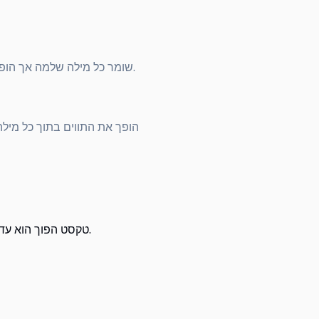
שומר כל מילה שלמה אך הופך את סדר המילים. זה עובד היטב עבור רמיקסים של שירה, ציטוטים הפוכים וסידורי משפטים שובבים.
הופך את התווים בתוך כל מיל
טקסט הפוך הוא עדיין טקסט רגיל. כאשר אתה מעתיק ומדביק אותו, סדר התווים המדויק שאתה רואה הוא מה שמגיע ליעד.