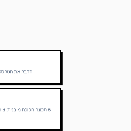
הדבק את הטקסט שלך, בחר מצב והעתק את התוצאה. הכלי מסדר מחדש מיד את סדר התווים או המילים בדפדפן.