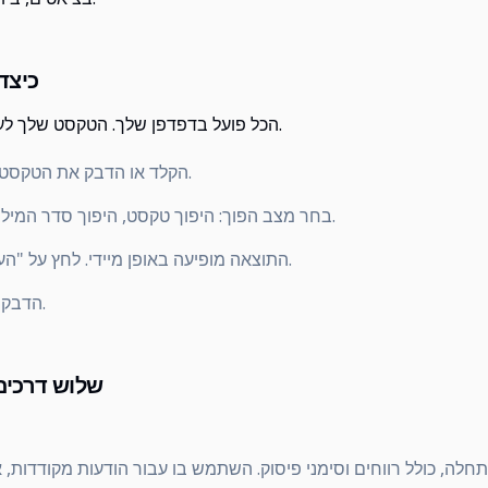
כיצד
הכל פועל בדפדפן שלך. הטקסט שלך לעולם לא מאוחסן או נשלח לשרת.
הקלד או הדבק את הטקסט שלך בתיבת הקלט שלמעלה.
בחר מצב הפוך: היפוך טקסט, היפוך סדר המילים או היפוך אותיות בכל מילה.
התוצאה מופיעה באופן מיידי. לחץ על "העתק טקסט" כדי להעתיק אותו.
הדבק אותו היכן שאתה צריך את זה.
שלוש דרכים
לה, כולל רווחים וסימני פיסוק. השתמש בו עבור הודעות מקודדות, א