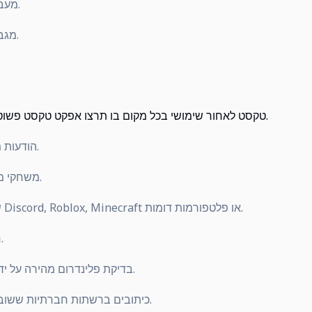
מעברי שורות: נתמך בקלט רב-קו.
מגבלת תווים: עד 1,000 תווי קלט.
טקסט לאחור שימושי בכל מקום בו תרצו אפקט טקסט פשוט הפיך מבלי להציג תווים מוזרים.
הודעות מקודדות לחברים או לקהילות.
משחקי מילים הפוכים ואתגרי ניחושים.
שמות משתמש ייחודיים עבור Discord, Roblox, Minecraft או פלטפורמות דומות.
חידות מילים ופעילויות בכיתה.
בדיקת פלינדרום מהירה על ידי השוואת טקסט מקורי והפוך.
כיתובים ברשתות חברתיות ששוברות את דפוס הקריאה הרגיל.