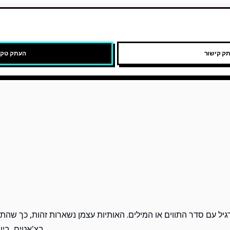
ק קישור
העתק טק
ל עם סדר התווים או המילים. האותיות עצמן נשארות זהות, כך שה
בצ'אטים, ביוס, משחקים, מסמכים ועורכי קוד.