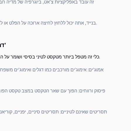
זה עובד באפליקציות צ'אט, ביוגרפיה של מדיה ח
בנייד, אתה יכול ללחוץ לחיצה ארוכה על הפלט או להשתמש בלחצן העתק טקסט.
דמויות, אמוג'ים וכיסויי אדג'
כלי זה מטפל ביותר מטקסט לטיני בסיסי ושומר על הפלט צפוי במגוון רחב של כניסות.
אמוג'ים: אימוג'ים מורכבים כמו דגלים ואימוג'ים מש
פיסוק ורווחים: הפוך עם שאר הטקסט במצב טקסט הפוך,
תסריטים שאינם לטיניים: תסריטים סיניים, יפניים, קוריאני