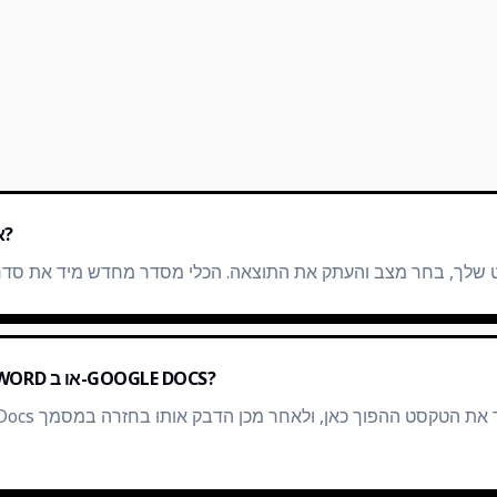
איך אני מקליד טקסט לאחור?
כיצד אוכל להפוך טקסט ב-WORD או ב-GOOGLE DOCS?