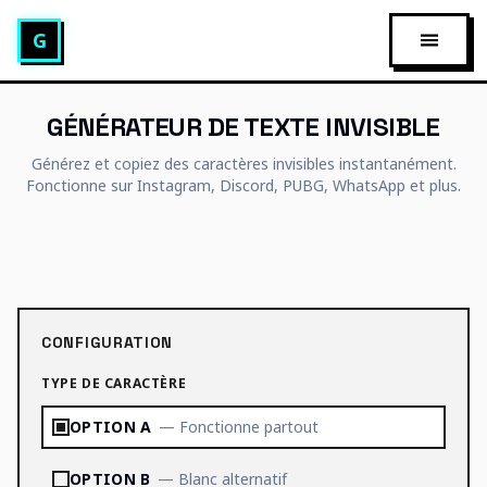
Générateur de texte glitch
G
OUVRIR
GÉNÉRATEUR DE TEXTE INVISIBLE
Générez et copiez des caractères invisibles instantanément.
Fonctionne sur Instagram, Discord, PUBG, WhatsApp et plus.
CONFIGURATION
TYPE DE CARACTÈRE
OPTION A
—
Fonctionne partout
OPTION B
—
Blanc alternatif