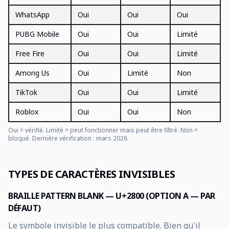
WhatsApp
Oui
Oui
Oui
PUBG Mobile
Oui
Oui
Limité
Free Fire
Oui
Oui
Limité
Among Us
Oui
Limité
Non
TikTok
Oui
Oui
Limité
Roblox
Oui
Oui
Non
Oui = vérifié. Limité = peut fonctionner mais peut être filtré. Non =
bloqué. Dernière vérification : mars 2026.
TYPES DE CARACTÈRES INVISIBLES
BRAILLE PATTERN BLANK — U+2800 (OPTION A — PAR
DÉFAUT)
Le symbole invisible le plus compatible. Bien qu'il