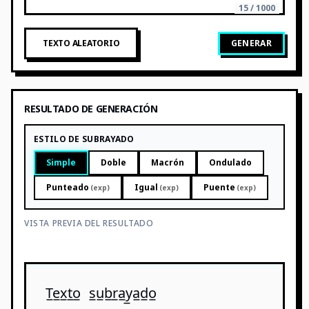
15 / 1000
TEXTO ALEATORIO
GENERAR
RESULTADO DE GENERACIÓN
ESTILO DE SUBRAYADO
Simple
Doble
Macrón
Ondulado
Punteado
Igual
Puente
(exp)
(exp)
(exp)
VISTA PREVIA DEL RESULTADO
T̲e̲x̲t̲o̲ s̲u̲b̲r̲a̲y̲a̲d̲o̲