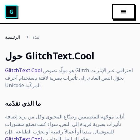
مولّد نصوص Glitch
G
 الرئيسية
نبذة
الرئيسية
حول GlitchText.Cool
هو مولّد نصوص Glitch احترافي عبر الإنترنت
GlitchText.Cool
يحوّل النص العادي إلى تأثيرات بصرية لافتة باستخدام أحرف
Unicode المركّبة.
ما الذي نقدّمه
أداتنا موجّهة للمصممين وصنّاع المحتوى وكل من يريد إضافة
تأثيرات بصرية فريدة إلى النص. سواء كنت تصنع منشورات
للسوشيال ميديا أو أعمالاً رقمية أو تجرّب الطباعة، فإن
يقدّم لك الحل المناسب.
GlitchText.Cool